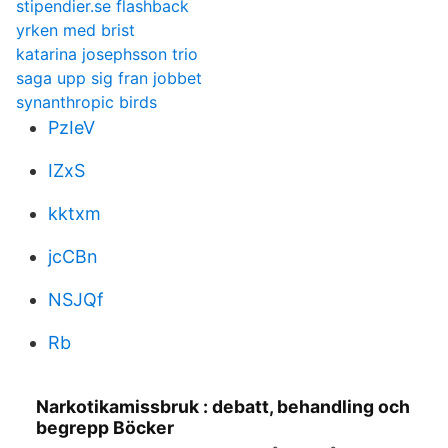
stipendier.se flashback
yrken med brist
katarina josephsson trio
saga upp sig fran jobbet
synanthropic birds
PzIeV
IZxS
kktxm
jcCBn
NSJQf
Rb
Narkotikamissbruk : debatt, behandling och
begrepp Böcker