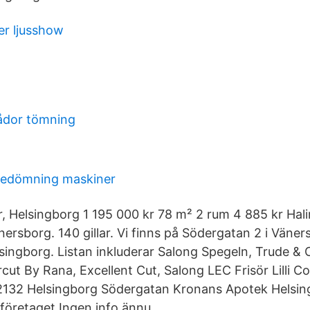
er ljusshow
ådor tömning
bedömning maskiner
, Helsingborg 1 195 000 kr 78 m² 2 rum 4 885 kr Hal
ersborg. 140 gillar. Vi finns på Södergatan 2 i Väner
lsingborg. Listan inkluderar Salong Spegeln, Trude &
cut By Rana, Excellent Cut, Salong LEC Frisör Lilli 
 2132 Helsingborg Södergatan Kronans Apotek Helsi
öretaget Ingen info ännu.