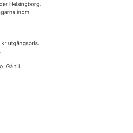
öder Helsingborg.
ingarna inom
 kr utgångspris.
.
 Gå till.