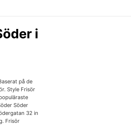
Söder i
Baserat på de
. Style Frisör
 populäraste
 Söder Söder
södergatan 32 in
g. Frisör