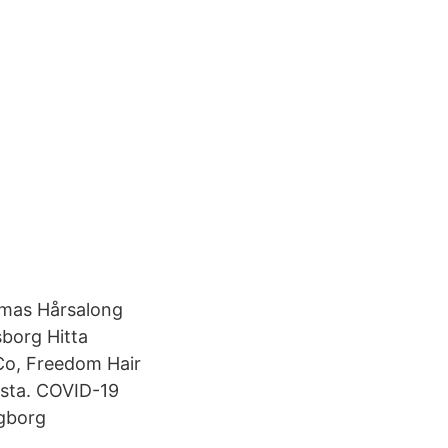
imas Hårsalong
sborg Hitta
 Co, Freedom Hair
Costa. COVID-19
ngborg