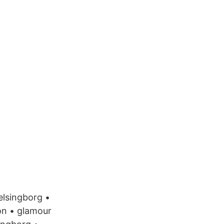
elsingborg •
ion • glamour