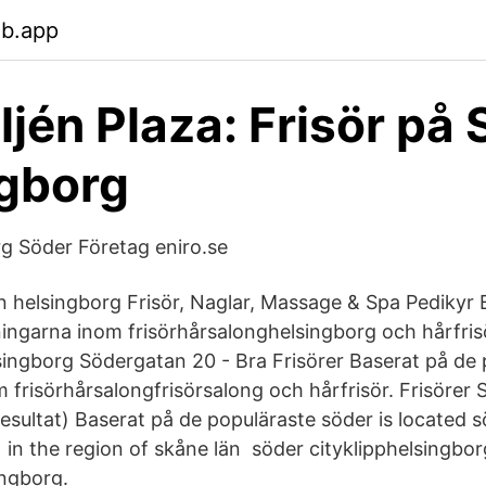
eb.app
ljén Plaza: Frisör på 
gborg
rg Söder Företag eniro.se
n helsingborg Frisör, Naglar, Massage & Spa Pedikyr 
ingarna inom frisörhårsalonghelsingborg och hårfrisör
singborg Södergatan 20 - Bra Frisörer Baserat på de
 frisörhårsalongfrisörsalong och hårfrisör. Frisörer
resultat) Baserat på de populäraste söder is located 
 in the region of skåne län söder cityklipphelsingbor
ngborg.