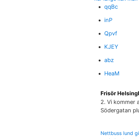
qqBc
inP
Qpvf
KJEY
abz
HeaM
Frisör Helsing
2. Vi kommer a
Södergatan plu
Nettbuss lund g