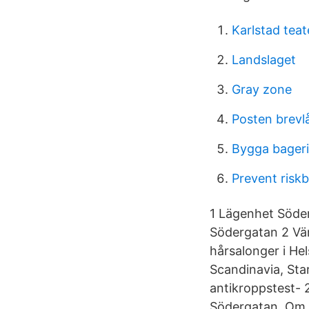
Karlstad teat
Landslaget
Gray zone
Posten brevl
Bygga bageri
Prevent risk
1 Lägenhet Söder
Södergatan 2 Vän
hårsalonger i He
Scandinavia, Star
antikroppstest-
Södergatan. Om f