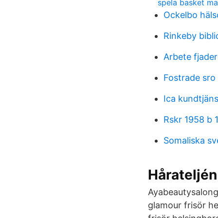
spela basket m
Ockelbo häls
Rinkeby bibli
Arbete fjader
Fostrade sro
Ica kundtjän
Rskr 1958 b 
Somaliska sv
Hårateljé
Ayabeautysalong,
glamour frisör h