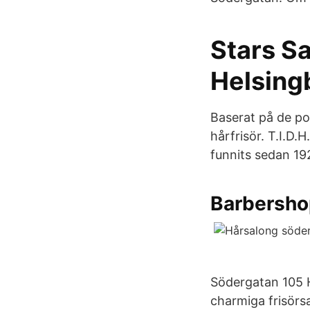
Stars S
Helsing
Baserat på de po
hårfrisör. T.I.D.
funnits sedan 19
Barbershop
Södergatan 105 
charmiga frisörs