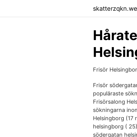
skatterzqkn.w
Hårate
Helsin
Frisör Helsingbo
Frisör södergata
populäraste sökn
Frisörsalong Hel
sökningarna inom
Helsingborg (17 
helsingborg ( 25)
södergatan helsi