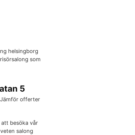
ong helsingborg
 frisörsalong som
gatan 5
 Jämför offerter
att besöka vår
dveten salong