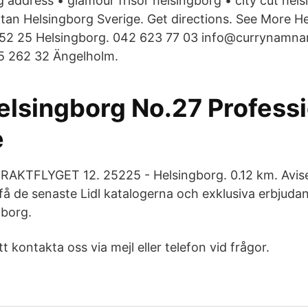
g address • glamour frisör helsingborg • city cut hel
an Helsingborg Sverige. Get directions. See More H
52 25 Helsingborg. 042 623 77 03 info@currynamna
5 262 32 Ängelholm.
elsingborg No.27 Profess
e
RAKTFLYGET 12. 25225 - Helsingborg. 0.12 km. Avise
 få de senaste Lidl katalogerna och exklusiva erbjuda
gborg.
t kontakta oss via mejl eller telefon vid frågor.