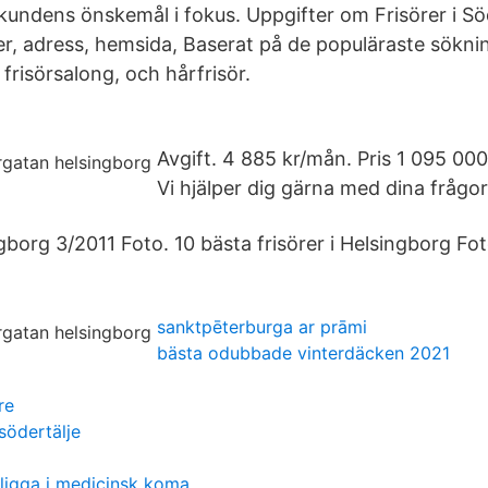
r kundens önskemål i fokus. Uppgifter om Frisörer i S
, adress, hemsida, Baserat på de populäraste sökn
 frisörsalong, och hårfrisör.
Avgift. 4 885 kr/mån. Pris 1 095 000
Vi hjälper dig gärna med dina frågor
borg 3/2011 Foto. 10 bästa frisörer i Helsingborg Foto.
sanktpēterburga ar prāmi
bästa odubbade vinterdäcken 2021
re
södertälje
ligga i medicinsk koma