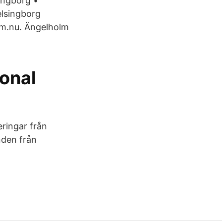
singborg •
elsingborg
m.nu. Ängelholm
ional
ringar från
nden från