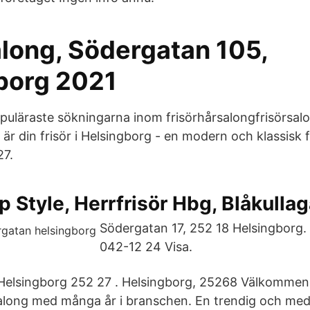
along, Södergatan 105,
borg 2021
puläraste sökningarna inom frisörhårsalongfrisörsal
H. är din frisör i Helsingborg - en modern och klassisk
27.
 Style, Herrfrisör Hbg, Blåkulla
Södergatan 17, 252 18 Helsingborg.
042-12 24 Visa.
Helsingborg 252 27 . Helsingborg, 25268 Välkommen 
along med många år i branschen. En trendig och me