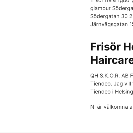
frisör helsingbor
glamour Södergat
Södergatan 30 2
Järnvägsgatan 1
Frisör H
Haircar
QH S.K.O.R. AB F
Tiendeo. Jag vill
Tiendeo i Helsin
Ni är välkomna at