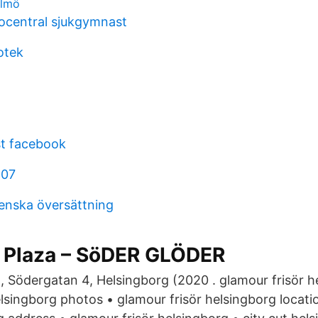
almö
ocentral sjukgymnast
otek
st facebook
107
enska översättning
n Plaza – SöDER GLÖDER
 Södergatan 4, Helsingborg (2020 . glamour frisör h
elsingborg photos • glamour frisör helsingborg locat