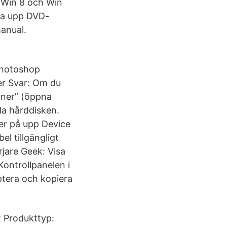
 Win 8 och Win
aka upp DVD-
manual.
Photoshop
er Svar: Om du
urner” (öppna
gda hårddisken.
er på upp Device
l tillgängligt
jare Geek: Visa
Kontrollpanelen i
ptera och kopiera
t Produkttyp: