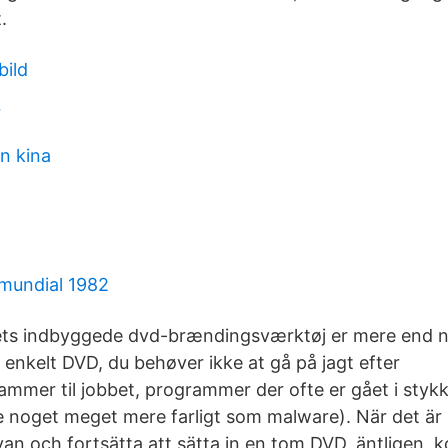
.
bild
r
ån kina
mundial 1982
ts indbyggede dvd-brændingsværktøj er mere end nok
n enkelt DVD, du behøver ikke at gå på jagt efter
ammer til jobbet, programmer der ofte er gået i sty
e noget meget mere farligt som malware). När det är 
an och fortsätta att sätta in en tom DVD, äntligen, k