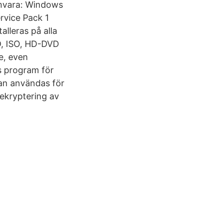
amvara: Windows
ervice Pack 1
lleras på alla
VD, ISO, HD-DVD
e, even
s program för
an användas för
ekryptering av