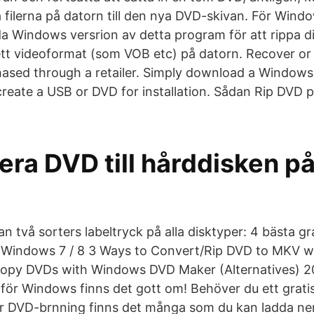
 filerna på datorn till den nya DVD-skivan. För Win
 Windows versrion av detta program för att rippa d
ett videoformat (som VOB etc) på datorn. Recover or r
sed through a retailer. Simply download a Windows 7
reate a USB or DVD for installation. Sådan Rip DVD
era DVD till hårddisken p
an två sorters labeltryck på alla disktyper: 4 bästa g
 Windows 7 / 8 3 Ways to Convert/Rip DVD to MKV w
Copy DVDs with Windows DVD Maker (Alternatives) 2
ör Windows finns det gott om! Behöver du ett grati
r DVD-brnning finns det många som du kan ladda ner