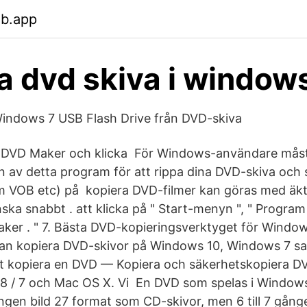
eb.app
a dvd skiva i window
Windows 7 USB Flash Drive från DVD-skiva
DVD Maker och klicka För Windows-användare mås
 av detta program för att rippa dina DVD-skiva och s
m VOB etc) på kopiera DVD-filmer kan göras med ä
ka snabbt . att klicka på " Start-menyn ", " Program
er . " 7. Bästa DVD-kopieringsverktyget för Windo
n kopiera DVD-skivor på Windows 10, Windows 7 sa
att kopiera en DVD — Kopiera och säkerhetskopiera DV
8 / 7 och Mac OS X. Vi En DVD som spelas i Window
ingen bild 27 format som CD-skivor, men 6 till 7 gånge