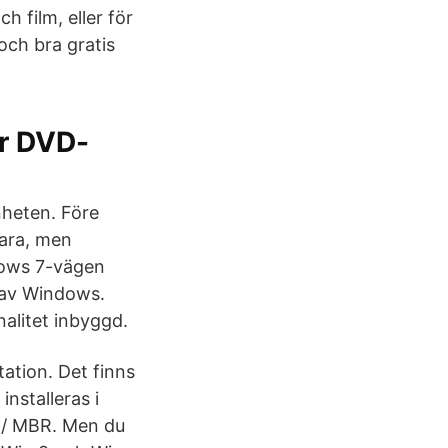
 film, eller för
 och bra gratis
er DVD-
nheten. Före
ara, men
dows 7-vägen
r av Windows.
alitet inbyggd.
tation. Det finns
nstalleras i
S / MBR. Men du