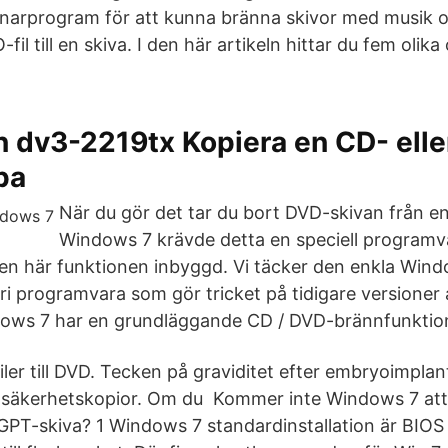
narprogram för att kunna bränna skivor med musik och
fil till en skiva. I den här artikeln hittar du fem olika
.
n dv3-2219tx Kopiera en CD- ell
pa
När du gör det tar du bort DVD-skivan från e
Windows 7 krävde detta en speciell programv
en här funktionen inbyggd. Vi täcker den enkla Win
 fri programvara som gör tricket på tidigare versione
ows 7 har en grundläggande CD / DVD-brännfunktion
ler till DVD. Tecken på graviditet efter embryoimplan
 säkerhetskopior. Om du Kommer inte Windows 7 att i
GPT-skiva? 1 Windows 7 standardinstallation är BIO