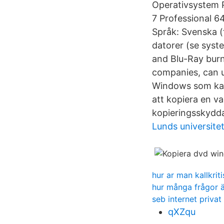
Operativsystem 
7 Professional 64
Språk: Svenska (
datorer (se syst
and Blu-Ray burn
companies, can u
Windows som kan
att kopiera en v
kopieringsskydda
Lunds universitet
hur ar man kallkriti
hur många frågor ä
seb internet privat
qXZqu