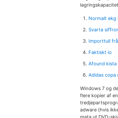
lagringskapacitet
Normalt ekg 
Svarta siffro
Importtull fr
Faktiskt io
Afound kista
Adidas copa 
Windows 7 og de
flere kopier af e
tredjepartsprogr
adware (hvis ikk
mata ut DVD-skiv