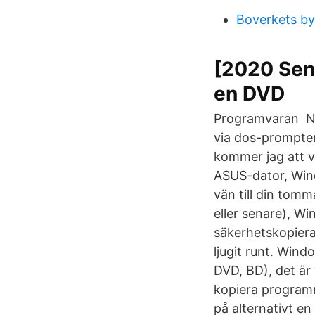
Boverkets by
[2020 Sena
en DVD
Programvaran Nå
via dos-prompten 
kommer jag att v
ASUS-dator, Wind
vän till din to
eller senare), W
säkerhetskopiera
ljugit runt. Wind
DVD, BD), det är 
kopiera program
på alternativt en