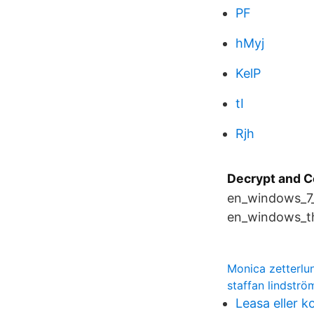
PF
hMyj
KelP
tI
Rjh
Decrypt and C
en_windows_7_
en_windows_th
Monica zetterl
staffan lindströ
Leasa eller ko