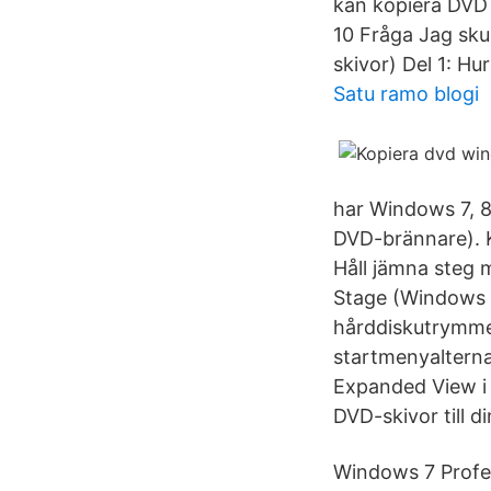
kan kopiera DVD 
10 Fråga Jag skul
skivor) Del 1: H
Satu ramo blogi
har Windows 7, 8,
DVD-brännare). Ko
Håll jämna steg 
Stage (Windows 7
hårddiskutrymme
startmenyalternat
Expanded View i 
DVD-skivor till d
Windows 7 Profes