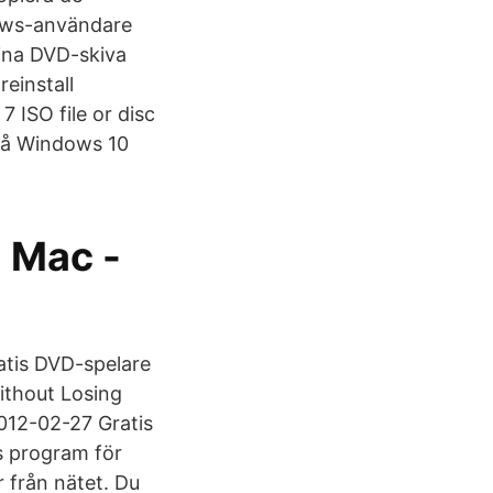
dows-användare
ina DVD-skiva
einstall
 ISO file or disc
 på Windows 10
å Mac -
ratis DVD-spelare
ithout Losing
012-02-27 Gratis
s program för
 från nätet. Du