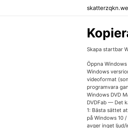
skatterzqkn.w
Kopier
Skapa startbar 
Öppna Windows 
Windows versrion
videoformat (so
programvara gans
Windows DVD Mak
DVDFab — Det ka
1: Bästa sättet 
på Windows 10 / 
avger inget ljud/