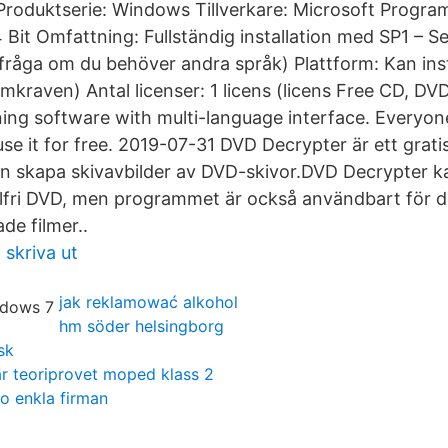
Produktserie: Windows Tillverkare: Microsoft Progr
 Bit Omfattning: Fullständig installation med SP1 – S
fråga om du behöver andra språk) Plattform: Kan insta
emkraven) Antal licenser: 1 licens (licens Free CD, D
ing software with multi-language interface. Everyon
se it for free. 2019-07-31 DVD Decrypter är ett grati
 skapa skivavbilder av DVD-skivor.DVD Decrypter k
alfri DVD, men programmet är också användbart för d
de filmer..
 skriva ut
jak reklamować alkohol
hm söder helsingborg
sk
r teoriprovet moped klass 2
 o enkla firman