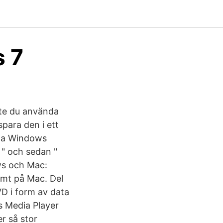
s 7
te du använda
para den i ett
kta Windows
 " och sedan "
ws och Mac:
mt på Mac. Del
D i form av data
s Media Player
r så stor