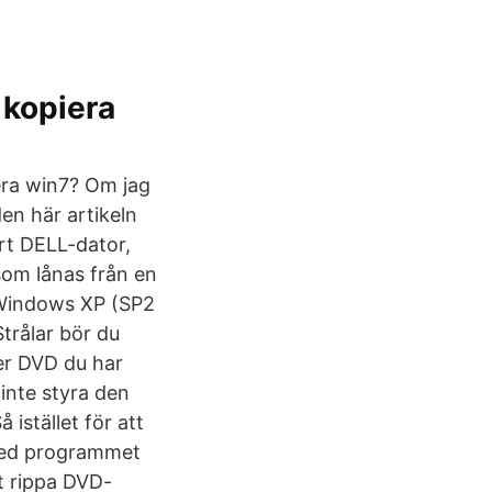
 kopiera
era win7? Om jag
en här artikeln
rt DELL-dator,
om lånas från en
 Windows XP (SP2
trålar bör du
er DVD du har
 inte styra den
istället för att
med programmet
tt rippa DVD-