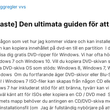
ggregler vvs
ste] Den ultimata guiden för att
gon som vet hur jag kommer vidare och kan install
kan kopiera innehållet på dvd-en till en partition I d
isa dig gratis DVD-ripper för Windows. Vi har ofta hö
ows 7 och Windows 10. Vill du kopiera DVD-skivan s
mma DVD-skiva OS som stöds: Windows 8, Windows 7,
indows Om du fortfarande äger DVD-skivor eller Blu-S
! i Windows 7 ISO-filer kan skapas från någon CD ell
ows 7 har inkluderat stöd för att bränna, tyvärr kan vi
väl känt att för ISOs eller kopiera en CD / DVD med Så 
mets mapp behöver du antingen en CD/DVD-skiva 
 installationsfil (om Jag är fullständig nybörjare på a