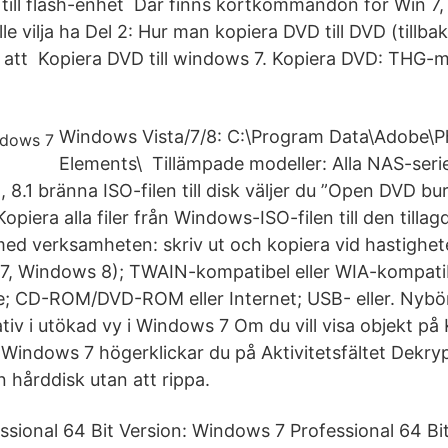
till flash-enhet Där finns kortkommandon för Win 7,
le vilja ha Del 2: Hur man kopiera DVD till DVD (tillb
ur att Kopiera DVD till windows 7. Kopiera DVD: THG-
Windows Vista/7/8: C:\Program Data\Adobe\
Elements\ Tillämpade modeller: Alla NAS-seri
 8.1 bränna ISO-filen till disk väljer du ”Open DVD b
piera alla filer från Windows-ISO-filen till den tilla
med verksamheten: skriv ut och kopiera vid hastighet
, Windows 8); TWAIN-kompatibel eller WIA-kompatibe
; CD-ROM/DVD-ROM eller Internet; USB- eller. Nybör
iv i utökad vy i Windows 7 Om du vill visa objekt på 
Windows 7 högerklickar du på Aktivitetsfältet Dekry
in hårddisk utan att rippa.
sional 64 Bit Version: Windows 7 Professional 64 Bi