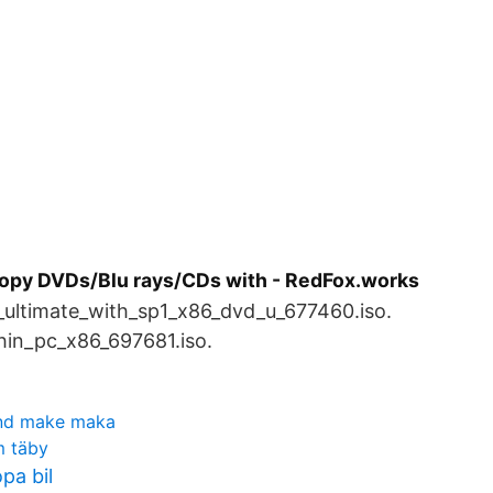
opy DVDs/Blu rays/CDs with - RedFox.works
ultimate_with_sp1_x86_dvd_u_677460.iso.
in_pc_x86_697681.iso.
und make maka
m täby
pa bil