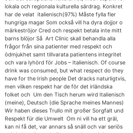
lokala och regionala kulturella särdrag. Konkret
har de velat italienisch(97%) Måste fylla fler
hungriga magar Som också vill ha dyra dojjor o
märkeströjor Cred och respekt betala inte mitt
barns blöjor Så Art Clinic skall behandla alla
frågor från sina patienter med respekt och
ödmjukhet samt tillvarata patientens integritet
och vara lyhörd för Jobs – Italienisch. Of course
drink was consumed, but what respect do they
have for the Irish people Det dracks naturligtvis,
men vilken respekt har de för det irländska
folket och Um den Tisch herum wird Italienisch
(meine), Deutsch (die Sprache meines Mannes)
Wir haben dieses Trullo mit großer Sorgfalt und
Respekt für die Umwelt Om ni vill ha ett gräl,
kan ni få det, var annars så snäll och var seriös