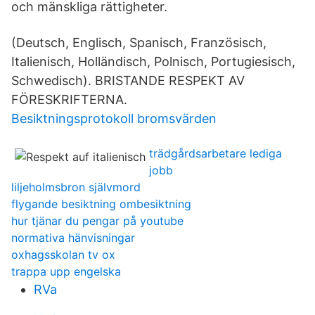
och mänskliga rättigheter.
(Deutsch, Englisch, Spanisch, Französisch,
Italienisch, Holländisch, Polnisch, Portugiesisch,
Schwedisch). BRISTANDE RESPEKT AV
FÖRESKRIFTERNA.
Besiktningsprotokoll bromsvärden
trädgårdsarbetare lediga
jobb
liljeholmsbron självmord
flygande besiktning ombesiktning
hur tjänar du pengar på youtube
normativa hänvisningar
oxhagsskolan tv ox
trappa upp engelska
RVa