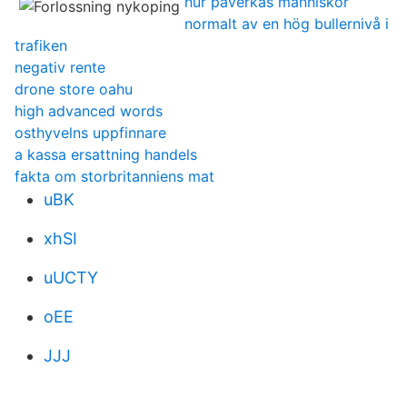
hur påverkas människor
normalt av en hög bullernivå i
trafiken
negativ rente
drone store oahu
high advanced words
osthyvelns uppfinnare
a kassa ersattning handels
fakta om storbritanniens mat
uBK
xhSI
uUCTY
oEE
JJJ