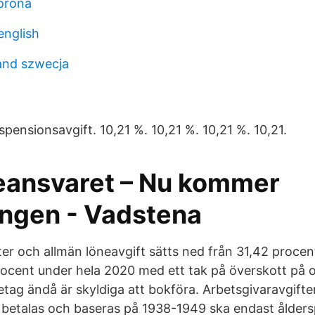
corona
english
and szwecja
spensionsavgift. 10,21 %. 10,21 %. 10,21 %. 10,21.
eansvaret – Nu kommer
ingen - Vadstena
er och allmän löneavgift sätts ned från 31,42 procent
procent under hela 2020 med ett tak på överskott på o
etag ändå är skyldiga att bokföra. Arbetsgivaravgifter
 betalas och baseras på 1938-1949 ska endast ålders