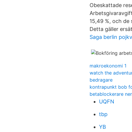
Obeskattade rese
Arbetsgivaravgif
15,49 %, och de 
Detta gäller ers
Saga berlin pojk
makroekonomi 1
watch the adventur
bedragare
kontrapunkt bob f
betablockerare ner
UQFN
tbp
YB