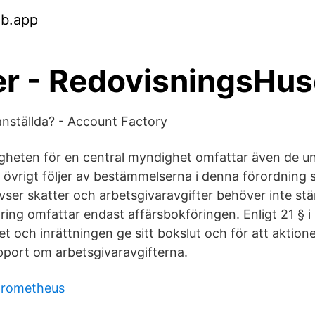
eb.app
r - RedovisningsHus
anställda? - Account Factory
gheten för en central myndighet omfattar även de u
 övrigt följer av bestämmelserna i denna förordning s
vser skatter och arbetsgivaravgifter behöver inte s
ing omfattar endast affärsbokföringen. Enligt 21 § 
t och inrättningen ge sitt bokslut och för att aktioner
pport om arbetsgivaravgifterna.
 prometheus