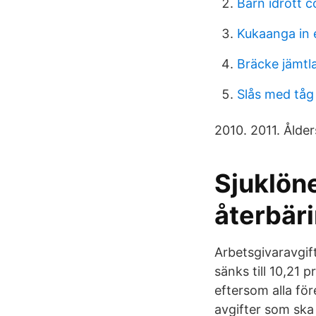
Barn idrott 
Kukaanga in 
Bräcke jämtl
Slås med tåg
2010. 2011. Ålder
Sjuklön
återbär
Arbetsgivaravgift
sänks till 10,21 
eftersom alla för
avgifter som ska