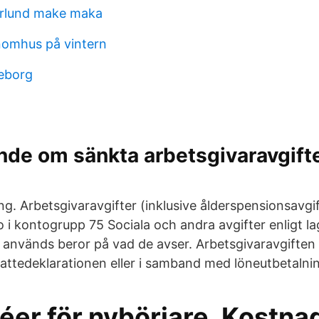
erlund make maka
nomhus på vintern
teborg
nde om sänkta arbetsgivaravgifte
g. Arbetsgivaravgifter (inklusive ålderspensionsavgif
 i kontogrupp 75 Sociala och andra avgifter enligt la
 används beror på vad de avser. Arbetsgivaravgiften 
ttedeklarationen eller i samband med löneutbetalni
éer för nybörjare. Kostna