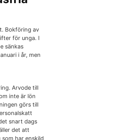
t. Bokföring av
fter för unga. I
le sänkas
januari i år, men
ng. Arvode till
m inte är lön
ingen görs till
Personalskatt
 det snart dags
ller det att
g som har enskild