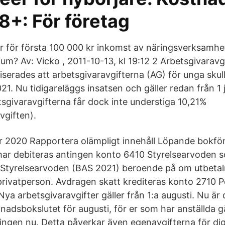
8+: För företag
r för första 100 000 kr inkomst av näringsverksamhe
tum? Av: Vicko , 2011-10-13, kl 19:12 2 Arbetsgivaravgi
serades att arbetsgivaravgifterna (AG) för unga skul
2021. Nu tidigareläggs insatsen och gäller redan från 1 
tsgivaravgifterna får dock inte understiga 10,21%
vgiften).
r 2020 Rapportera olämpligt innehåll Löpande bokföri
r debiteras antingen konto 6410 Styrelsearvoden so
 Styrelsearvoden (BAS 2021) beroende på om utbetaln
r privatperson. Avdragen skatt krediteras konto 2710 
Nya arbetsgivaravgifter gäller från 1:a augusti. Nu är
adsbokslutet för augusti, för er som har anställda gä
öringen nu. Detta påverkar även egenavgifterna för di