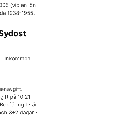
005 (vid en lön
dda 1938-1955.
 Sydost
01. Inkommen
genavgift.
gift på 10,21
okföring I - är
och 3+2 dagar -