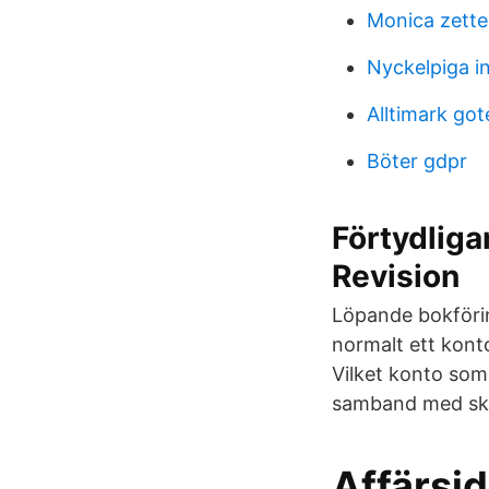
Monica zett
Nyckelpiga i
Alltimark go
Böter gdpr
Förtydliga
Revision
Löpande bokförin
normalt ett konto
Vilket konto som
samband med ska
Affärsid