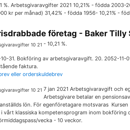
1 %. Arbetsgivaravgifter 2021 10,21% - födda 2003-2
000 kr per månad) 31,42% - födda 1956- 10,21% - fö
 krisdrabbade företag - Baker Tilly
- 10,21 %.
0-31. Bokföring av arbetsgivaravgift. 20. 2052-11-
stående faktura.
rev eller orderskuldebrev
7 jan 2021 Arbetsgivaravgift och e
Arbetsgivare betalar en pensionsav
 anställds lön. För egenföretagare motsvaras Kursen B
t i vårt klassiska kompetensprogram inom bokföring 
 förmiddagspass/vecka - 10 veckor.