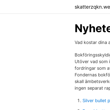
skatterzqkn.w
Nyhete
Vad kostar dina 
Bokföringsskyldi
Utöver vad som i
fordringar som a
Fondernas bokför
skall ämbetsverke
ingen separat ra
Silver bullet