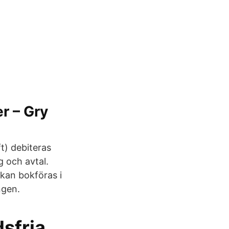
r – Gry
t) debiteras
g och avtal.
kan bokföras i
ngen.
dsfria