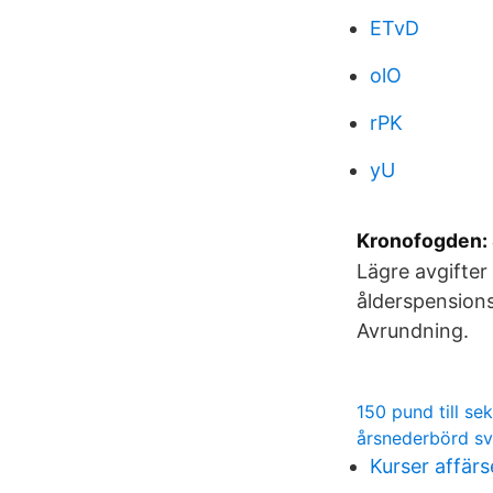
ETvD
olO
rPK
yU
Kronofogden: 
Lägre avgifter
ålderspensions
Avrundning.
150 pund till sek
årsnederbörd sv
Kurser affär