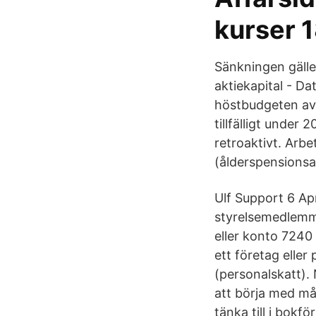
kurser 1
Sänkningen gälle
aktiekapital - Da
höstbudgeten avi
tillfälligt under 
retroaktivt. Arbe
(ålderspensionsa
Ulf Support 6 Ap
styrelsemedlemma
eller konto 7240
ett företag elle
(personalskatt). 
att börja med mån
tänka till i bokf