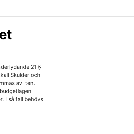
et
nderlydande 21 §
kall Skulder och
tämmas av ten.
i budgetlagen
. I så fall behövs