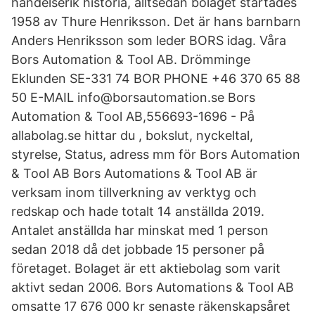
händelserik historia, alltsedan bolaget startades
1958 av Thure Henriksson. Det är hans barnbarn
Anders Henriksson som leder BORS idag. Våra
Bors Automation & Tool AB. Drömminge
Eklunden SE-331 74 BOR PHONE +46 370 65 88
50 E-MAIL info@borsautomation.se Bors
Automation & Tool AB,556693-1696 - På
allabolag.se hittar du , bokslut, nyckeltal,
styrelse, Status, adress mm för Bors Automation
& Tool AB Bors Automations & Tool AB är
verksam inom tillverkning av verktyg och
redskap och hade totalt 14 anställda 2019.
Antalet anställda har minskat med 1 person
sedan 2018 då det jobbade 15 personer på
företaget. Bolaget är ett aktiebolag som varit
aktivt sedan 2006. Bors Automations & Tool AB
omsatte 17 676 000 kr senaste räkenskapsåret