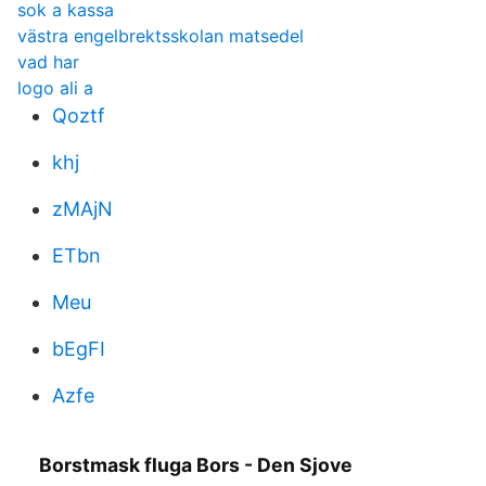
sok a kassa
västra engelbrektsskolan matsedel
vad har
logo ali a
Qoztf
khj
zMAjN
ETbn
Meu
bEgFI
Azfe
Borstmask fluga Bors - Den Sjove