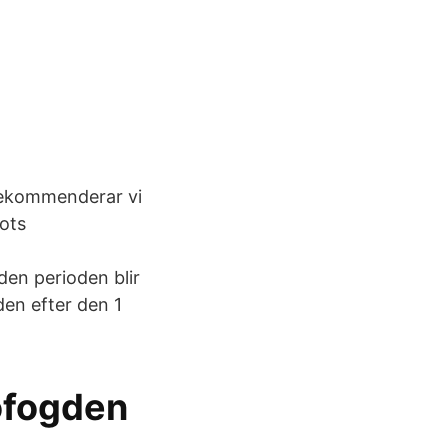
 rekommenderar vi
rots
den perioden blir
den efter den 1
ofogden