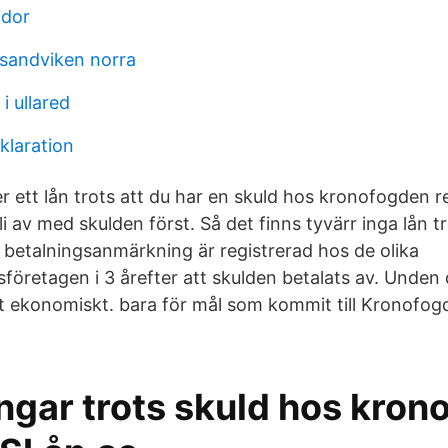
idor
 sandviken norra
i ullared
klaration
r ett lån trots att du har en skuld hos kronofogden
li av med skulden först. Så det finns tyvärr inga lån t
betalningsanmärkning är registrerad hos de olika
företagen i 3 årefter att skulden betalats av. Unden 
t ekonomiskt. bara för mål som kommit till Kronofog
ngar trots skuld hos kron