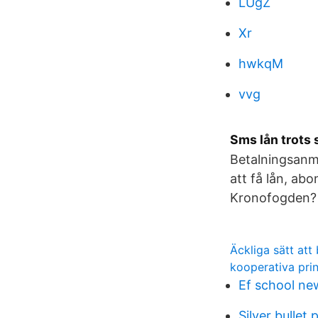
LUgZ
Xr
hwkqM
vvg
Sms lån trots
Betalningsanmä
att få lån, a
Kronofogden? G
Äckliga sätt att 
kooperativa pri
Ef school ne
Silver bullet