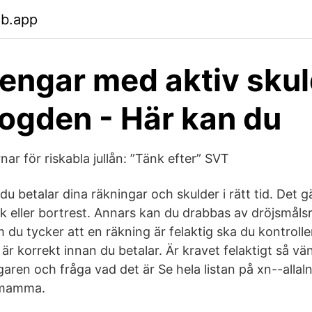
eb.app
engar med aktiv skul
ogden - Här kan du
r för riskabla jullån: ”Tänk efter” SVT
t du betalar dina räkningar och skulder i rätt tid. Det 
uk eller bortrest. Annars kan du drabbas av dröjsmål
 du tycker att en räkning är felaktig ska du kontrolle
är korrekt innan du betalar. Är kravet felaktigt så vänd
ren och fråga vad det är Se hela listan på xn--allaln
smamma.