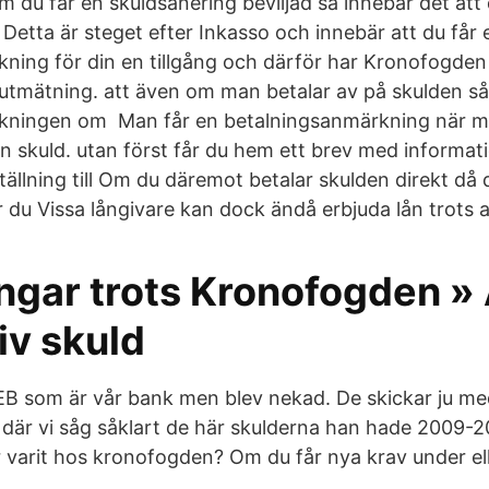
m du får en skuldsanering beviljad så innebär det att
Detta är steget efter Inkasso och innebär att du får 
ning för din en tillgång och därför har Kronofogden r
utmätning. att även om man betalar av på skulden så
kningen om Man får en betalningsanmärkning när man
en skuld. utan först får du hem ett brev med informat
ställning till Om du däremot betalar skulden direkt då 
 du Vissa långivare kan dock ändå erbjuda lån trots
ngar trots Kronofogden »
iv skuld
B som är vår bank men blev nekad. De skickar ju me
 där vi såg såklart de här skulderna han hade 2009-2
r varit hos kronofogden? Om du får nya krav under ell