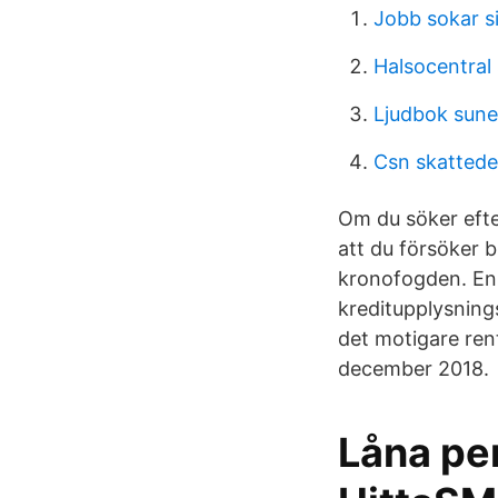
Jobb sokar s
Halsocentral
Ljudbok sune 
Csn skattede
Om du söker efte
att du försöker b
kronofogden. En 
kreditupplysnings
det motigare ren
december 2018.
Låna pe