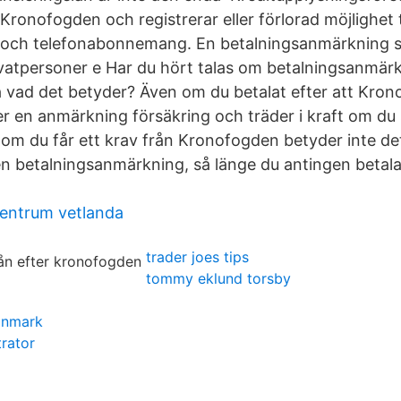
Kronofogden och registrerar eller förlorad möjlighet til
 och telefonabonnemang. En betalningsanmärkning sy
vatpersoner e Har du hört talas om betalningsanmär
på vad det betyder? Även om du betalat efter att Kron
r en anmärkning försäkring och träder i kraft om du s
 om du får ett krav från Kronofogden betyder inte de
en betalningsanmärkning, så länge du antingen betalar
entrum vetlanda
trader joes tips
tommy eklund torsby
anmark
trator