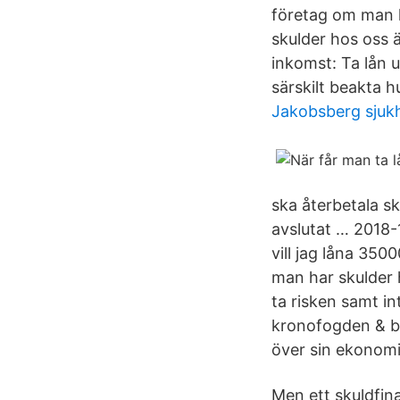
företag om man ha
skulder hos oss 
inkomst: Ta lån
särskilt beakta 
Jakobsberg sjukh
ska återbetala sk
avslutat … 2018-
vill jag låna 350
man har skulder h
ta risken samt in
kronofogden & be
över sin ekonomi 
Men ett skuldfin