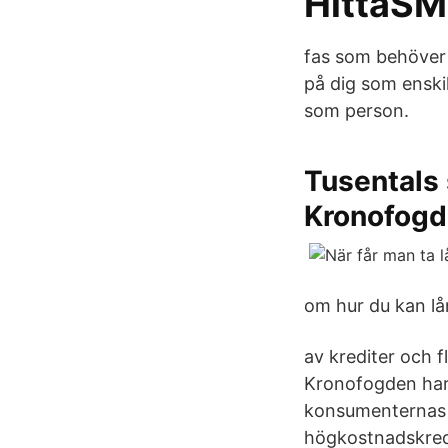
HittaSM
fas som behöver t
på dig som enski
som person.
Tusentals 
Kronofogd
om hur du kan lå
av krediter och f
Kronofogden har 
konsumenternas s
högkostnadskredi