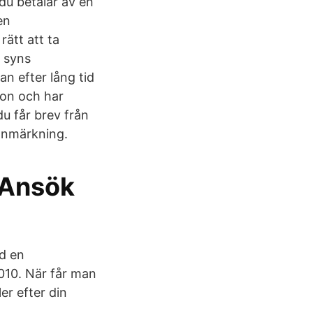
 du betalar av en
en
ätt att ta
 syns
 efter lång tid
ion och har
du får brev från
 anmärkning.
 Ansök
d en
010. När får man
er efter din