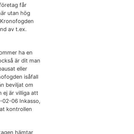
företag får
när utan hög
a Kronofogden
nd av t.ex.
 kommer ha en
t också är dit man
ausat eller
ofogden isåfall
ån beviljat om
j är villiga att
19-02-06 Inkasso,
t kontrollen
etagen hämtar