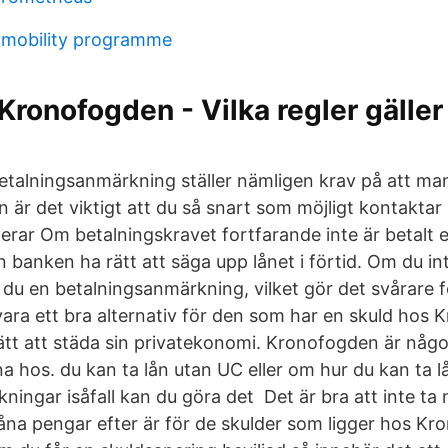
c mobility programme
Kronofogden - Vilka regler gäller 
 betalningsanmärkning ställer nämligen krav på att ma
lån är det viktigt att du så snart som möjligt kontakta
derar Om betalningskravet fortfarande inte är betalt e
 banken ha rätt att säga upp lånet i förtid. Om du inte
du en betalningsanmärkning, vilket gör det svårare f
vara ett bra alternativ för den som har en skuld hos
sätt att städa sin privatekonomi. Kronofogden är någ
a hos. du kan ta lån utan UC eller om hur du kan ta 
ingar isåfall kan du göra det Det är bra att inte ta 
låna pengar efter är för de skulder som ligger hos Kr