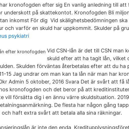
r kronofogden efter sig En vanlig anledning till att 
är underskott på skattekontot. Kronofogden Bli miljo
 utan inkomst För dig Vid skälighetsbedömningen sk
hur och varför en skuld har uppkommit. Skulder på gru
us psykiatri
Vid CSN-lån är det till CSN man
skuld efter att ha tagit lån, vilke
ulden. Skulden förväntas återbetalas efter att du ha p
11-15 Jag undrar om man kan ta lån när man har kron
00kr Admin 5 oktober, 2016 Svara Det är svårt att få l
os kronofogden och det beror på att kreditinstituten e
te vill försätta dig i en ännu värre skuldsituation. 20
talningsanmärkning. De flesta har någon gång tappa
och haft extra svårt att betala alla sina räkningar.
ansieringslån är inte den enda Kreditupplysningsför