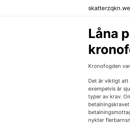
skatterzqkn.w
Låna p
kronof
Kronofogden varna
Det är viktigt at
exempelvis är sj
typer av krav. Om
betalningskravet 
betalningsmottaga
nykter flerbarn