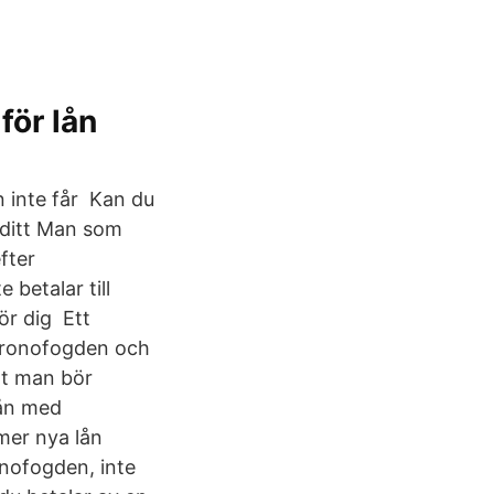
för lån
n inte får Kan du
r ditt Man som
fter
 betalar till
ör dig Ett
 Kronofogden och
ot man bör
lån med
mer nya lån
onofogden, inte