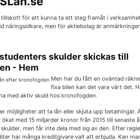
SLån.se
illskott för att kunna ta ett steg framåt i verksamhe
ld näringsidkare, men för aktiebolag är anmärkningen
studenters skulder skickas till
en - Hem
Men har du fått en oväntad räkni
fixa bilen kan det vara värt det. 
na med aktiv skuld hos kronofogden.
ler möjligheter att ta lån eller skjuta upp betalningar.
ökat med 15 miljarder kronor från 2015 till senaste å
kulder, men får inte dela med sig av den. Efter regl
ter har många kreditgivare valt att erbjuda. Kan man