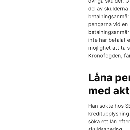
övriga skulder. O
del av skulderna 
betalningsanmärk
pengarna vid en 
betalningsanmär
inte har betalat 
möjlighet att ta 
Kronofogden, får
Låna pe
med akt
Han sökte hos SE
kreditupplysning
söka ett lån efte
skuldsanering.